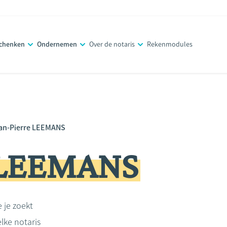
schenken
Ondernemen
Over de notaris
Rekenmodules
an-Pierre LEEMANS
e LEEMANS
e je zoekt
lke notaris