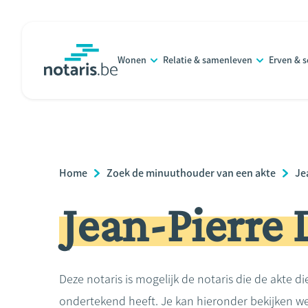
Overslaan
en
naar
Wonen
Relatie & samenleven
Erven & 
de
notaris.be
homepage
inhoud
gaan
Breadcrumb
Home
Zoek de minuuthouder van een akte
Je
Jean-Pierr
Deze notaris is mogelijk de notaris die de akte di
ondertekend heeft. Je kan hieronder bekijken we