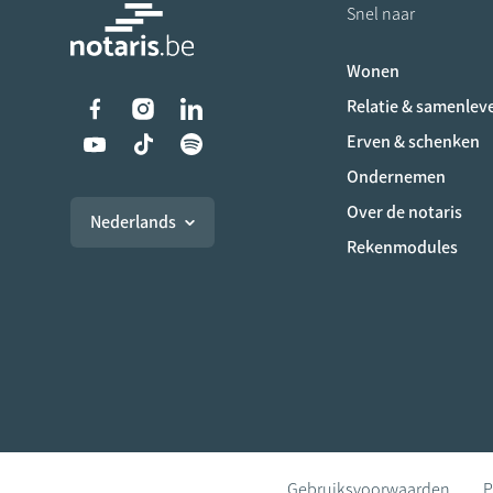
Snel naar
Wonen
Liens vers les réseaux s
Relatie & samenlev
Erven & schenken
Ondernemen
Over de notaris
Nederlands
Rekenmodules
Gebruiksvoorwaarden
P