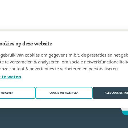
ookies op deze website
58 tot 19/11/1980
ebruik van cookies om gegevens m.b.t. de prestaties en het geb
n-Pierre
(1050 Brussel)
te te verzamelen & analyseren, om sociale netwerkfunctionaliteit
onze content & advertenties te verbeteren en personaliseren.
 Hisette
 te weten
WEIGEREN
COOKIE-INSTELLINGEN
ALLE COOKIES T