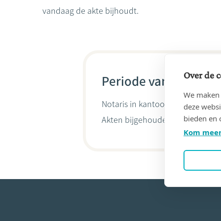
vandaag de akte bijhoudt.
Over de c
Periode van 29/07/19
We maken g
Notaris in kantoor
LEEMANS, Jea
deze websi
bieden en 
Akten bijgehouden door
Damien
Kom meer