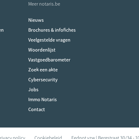
Meer notaris.be
Nieuws
ociaux
en
Brochures & infofiches
Veelgestelde vragen
Woordenlijst
Vastgoedbarometer
Zoek een akte
Cybersecurity
Jobs
Immo Notaris
Contact
rivacy policy
Cookiebeleid
Fednot vzw | Bergstraat 30/34 - 1