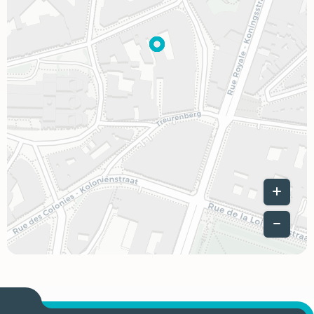
Leaflet
|