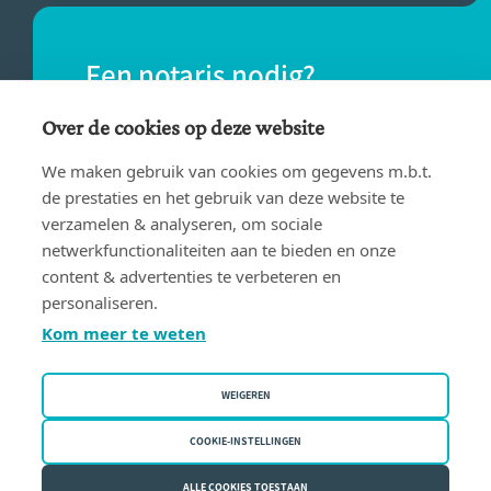
Een notaris nodig?
Vind eenvoudig een notaris bij jou in de
Over de cookies op deze website
buurt.
We maken gebruik van cookies om gegevens m.b.t.
de prestaties en het gebruik van deze website te
verzamelen & analyseren, om sociale
VIND EEN NOTARIS
netwerkfunctionaliteiten aan te bieden en onze
content & advertenties te verbeteren en
personaliseren.
Kom meer te weten
WEIGEREN
Gebruiksvoorwaarden
Privacy policy
COOKIE-INSTELLINGEN
Cookiebeleid
ALLE COOKIES TOESTAAN