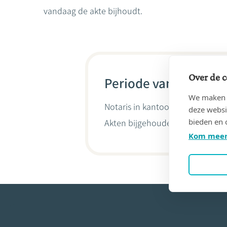
vandaag de akte bijhoudt.
Over de c
Periode van 19/01/19
We maken g
Notaris in kantoor
Baudry Eddy 
deze websi
bieden en 
Akten bijgehouden door
Anne-S
Kom meer