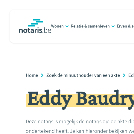
Overslaan
en
naar
Wonen
Relatie & samenleven
Erven & 
de
notaris.be
homepage
inhoud
gaan
Breadcrumb
Home
Zoek de minuuthouder van een akte
Ed
Eddy Baudr
Deze notaris is mogelijk de notaris die de akte di
ondertekend heeft. Je kan hieronder bekijken we