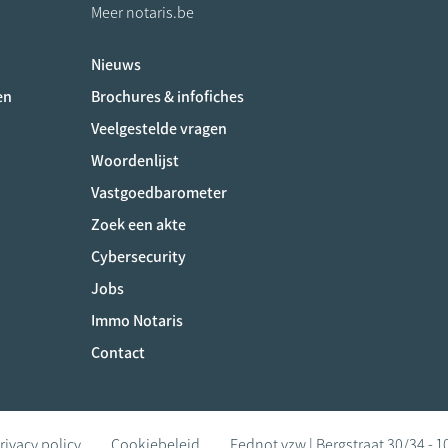
Meer notaris.be
Nieuws
ociaux
en
Brochures & infofiches
Veelgestelde vragen
Woordenlijst
Vastgoedbarometer
Zoek een akte
Cybersecurity
Jobs
Immo Notaris
Contact
rivacy policy
Cookiebeleid
Fednot vzw | Bergstraat 30/34 - 1