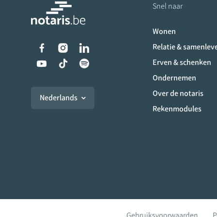
Snel naar
Wonen
Liens vers les réseaux s
Relatie & samenlev
Erven & schenken
Ondernemen
Over de notaris
Nederlands
Rekenmodules
Gebruiksvoorwaarden
P