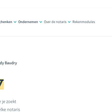
schenken
Ondernemen
Over de notaris
Rekenmodules
dy Baudry
y
e je zoekt
lke notaris