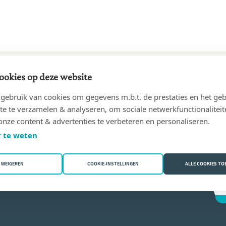
ookies op deze website
95 tot 02/01/2024
ebruik van cookies om gegevens m.b.t. de prestaties en het geb
& Anne-Sophie
(8200 Brugge (Sint-Michiels))
te te verzamelen & analyseren, om sociale netwerkfunctionaliteit
onze content & advertenties te verbeteren en personaliseren.
ophie Baudry
 te weten
WEIGEREN
COOKIE-INSTELLINGEN
ALLE COOKIES T