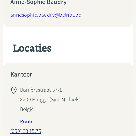
Anne-Sophie Baudry
annesophie.baudry@belnot.be
Locaties
Kantoor
Barrièrestraat 37/1
8200
Brugge (Sint-Michiels)
België
Route
(050) 33.15.75