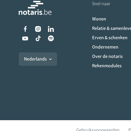
Snel naar
Wonen
Liens vers les réseaux s
Relatie & samenlev
Erven & schenken
Ondernemen
Over de notaris
Nederlands
Rekenmodules
Gebruiksvoorwaarden
P