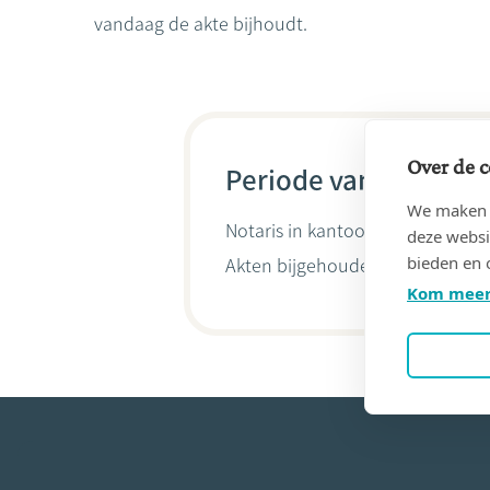
vandaag de akte bijhoudt.
Over de c
Periode van 30/09/20
We maken g
Notaris in kantoor
NOTARIS BER
deze websi
bieden en 
Akten bijgehouden door
Bernard
Kom meer