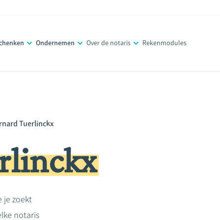
schenken
Ondernemen
Over de notaris
Rekenmodules
rnard Tuerlinckx
rlinckx
e je zoekt
lke notaris