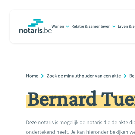
Overslaan
en
naar
Wonen
Relatie & samenleven
Erven & 
de
notaris.be
homepage
inhoud
gaan
Breadcrumb
Home
Zoek de minuuthouder van een akte
Be
Bernard Tue
Deze notaris is mogelijk de notaris die de akte di
ondertekend heeft. Je kan hieronder bekijken we