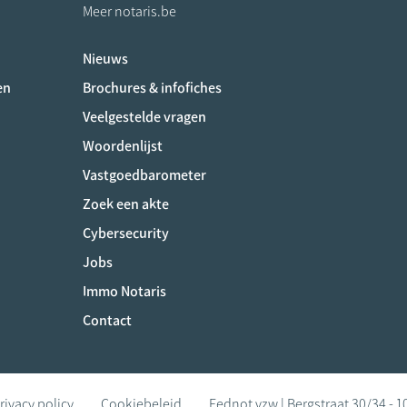
Meer notaris.be
Nieuws
ociaux
en
Brochures & infofiches
Veelgestelde vragen
Woordenlijst
Vastgoedbarometer
Zoek een akte
Cybersecurity
Jobs
Immo Notaris
Contact
rivacy policy
Cookiebeleid
Fednot vzw | Bergstraat 30/34 - 1