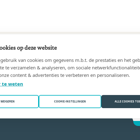
ookies op deze website
05 tot heden
ebruik van cookies om gegevens m.b.t. de prestaties en het geb
NARD TUERLINCKX
(3150 Haacht)
te te verzamelen & analyseren, om sociale netwerkfunctionaliteit
onze content & advertenties te verbeteren en personaliseren.
 Tuerlinckx
 te weten
WEIGEREN
COOKIE-INSTELLINGEN
ALLE COOKIES T