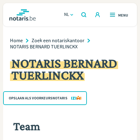
Overslaan
en
NL
OPEN
MENU
OPEN
ZOEKEN
naar
notaris.be
homepage
de
Breadcrumb
VIND EEN NOTARIS
Home
Zoek een notariskantoor
Wonen
inhoud
NOTARIS BERNARD TUERLINCKX
gaan
Relatie & samenleven
NOTARIS BERNARD
TUERLINCKX
Erven & schenken
Ondernemen
OPSLAAN ALS VOORKEURSNOTARIS
Over de notaris
Team
Rekenmodules