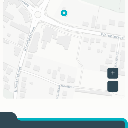
Leaflet
|