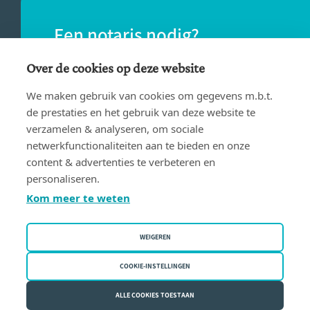
Een notaris nodig?
Vind eenvoudig een notaris bij jou in de
Over de cookies op deze website
buurt.
We maken gebruik van cookies om gegevens m.b.t.
de prestaties en het gebruik van deze website te
verzamelen & analyseren, om sociale
VIND EEN NOTARIS
netwerkfunctionaliteiten aan te bieden en onze
content & advertenties te verbeteren en
personaliseren.
Kom meer te weten
WEIGEREN
Gebruiksvoorwaarden
Privacy policy
COOKIE-INSTELLINGEN
Cookiebeleid
ALLE COOKIES TOESTAAN
Fednot vzw | Bergstraat 30/34 - 1000 Brussel | BE 0409.357.321