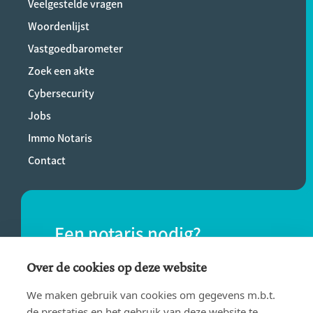
Veelgestelde vragen
Woordenlijst
Vastgoedbarometer
Zoek een akte
Cybersecurity
Jobs
Immo Notaris
Contact
Een notaris nodig?
Vind eenvoudig een notaris bij jou in de
Over de cookies op deze website
buurt.
We maken gebruik van cookies om gegevens m.b.t.
de prestaties en het gebruik van deze website te