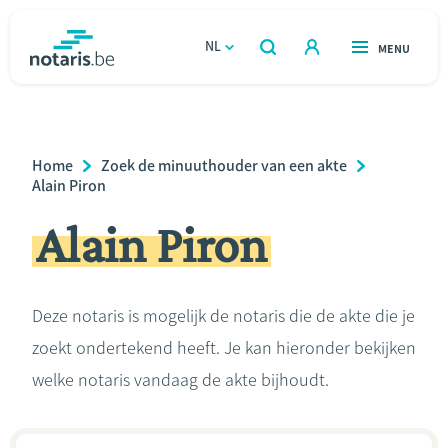
Overslaan
en
NL
OPEN
MENU
OPEN
ZOEKEN
naar
notaris.be
homepage
de
VIND EEN NOTARIS
Wonen
inhoud
Breadcrumb
Home
Zoek de minuuthouder van een akte
gaan
Relatie & samenleven
Alain Piron
Alain Piron
Erven & schenken
Ondernemen
Deze notaris is mogelijk de notaris die de akte die je
zoekt ondertekend heeft. Je kan hieronder bekijken
Over de notaris
welke notaris vandaag de akte bijhoudt.
Rekenmodules