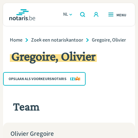
Overslaan
en
NL
OPEN
MENU
OPEN
ZOEKEN
naar
notaris.be
homepage
de
Breadcrumb
VIND EEN NOTARIS
Home
Zoek een notariskantoor
Gregoire, Olivier
Wonen
inhoud
Gregoire, Olivier
gaan
Relatie & samenleven
Erven & schenken
OPSLAAN ALS VOORKEURSNOTARIS
Ondernemen
Team
Over de notaris
Rekenmodules
Olivier Gregoire