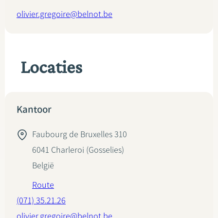
olivier.gregoire@belnot.be
Locaties
Kantoor
Faubourg de Bruxelles 310
6041
Charleroi (Gosselies)
België
Route
(071) 35.21.26
olivier.gregoire@belnot.be