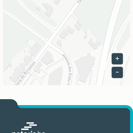
Leaflet
|