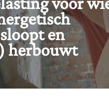
elasting voor wi
nergetisch
 sloopt en
k) herbouwt