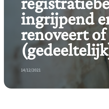
registratieb
ingrijpend e
renoveert of
(gedeeltelij
14/12/2021