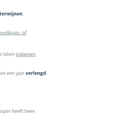
 termijnen
:
evolkings- of
te laten
indienen
.
met een jaar
verlengd
.
koper heeft twee