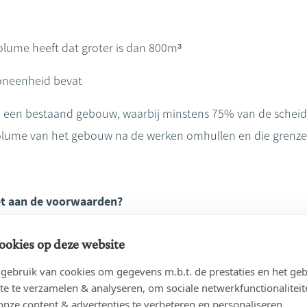
ume heeft dat groter is dan 800m³
oneenheid bevat
 een bestaand gebouw, waarbij minstens 75% van de scheidi
olume van het gebouw na de werken omhullen en die grenz
oet aan de voorwaarden?
ookies op deze website
 als koper binnen een termijn van 5 jaar vanaf de
notariële a
-bouw (EPC-Bouw) moet kunnen voorleggen waaruit je verbint
ebruik van cookies om gegevens m.b.t. de prestaties en het geb
te te verzamelen & analyseren, om sociale netwerkfunctionaliteit
ouw is een certificaat dat de energiezuinigheid van de woni
onze content & advertenties te verbeteren en personaliseren.