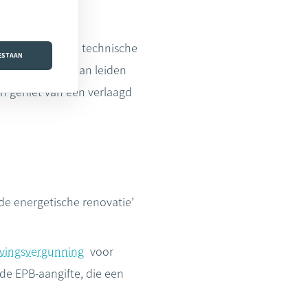
ffectief aan de technische
OESTAAN
tarief. En dat kan leiden
en geniet van een verlaagd
de energetische renovatie’
ingsvergunning
voor
e EPB-aangifte, die een