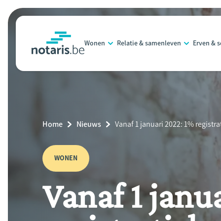
Overslaan
en
naar
Wonen
Relatie & samenleven
Erven & 
de
notaris.be
homepage
inhoud
gaan
Breadcrumb
Home
Nieuws
Current
Vanaf 1 januari 2022: 1% registr
Page:
WONEN
Vanaf 1 janu