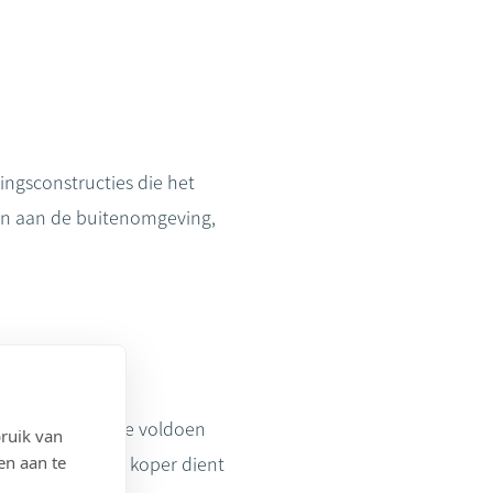
ngsconstructies die het
en aan de buitenomgeving,
kte
een
enis blijkt om te voldoen
ruik van
en aan te
ng aanduidt. De koper dient