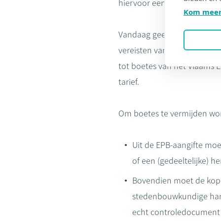
hiervoor een EPB-aangifte i
Kom meer
Vandaag geeft een EPC-Bouw
vereisten van een IER of sl
tot boetes van het Vlaams E
tarief.
Om boetes te vermijden wo
Uit de EPB-aangifte moe
of een (gedeeltelijke) h
Bovendien moet de kope
stedenbouwkundige hand
echt controledocument