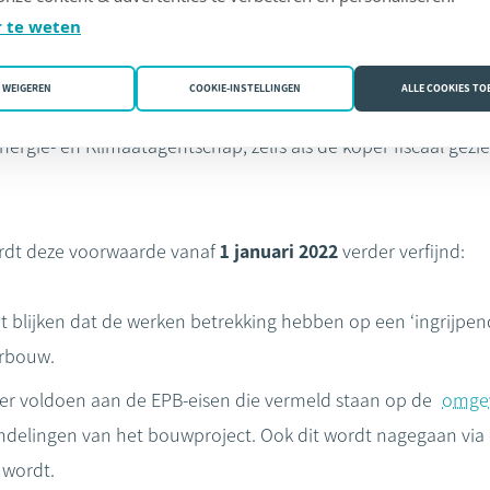
n.
 te weten
 volgens de overheid niet genoeg zekerheid dat de werken e
WEIGEREN
COOKIE-INSTELLINGEN
ALLE COOKIES T
oop en herbouw voldoet die aanleiding geven tot een verlaagd 
nergie- en Klimaatagentschap, zelfs als de koper fiscaal gezi
rdt deze voorwaarde vanaf
1 januari 2022
verder verfijnd:
t blijken dat de werken betrekking hebben op een ‘ingrijpen
erbouw.
r voldoen aan de EPB-eisen die vermeld staan op de
omgev
elingen van het bouwproject. Ook dit wordt nagegaan via d
 wordt.