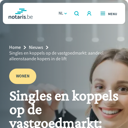
Overslaan
en
NL
OPEN
MENU
OPEN
ZOEKEN
naar
notaris.be
homepage
de
VIND EEN NOTARIS
Wonen
inhoud
Breadcrumb
Home
Nieuws
gaan
Relatie & samenleven
Current
Singles en koppels op de vastgoedmarkt: aandeel
Page:
alleenstaande kopers in de lift
Erven & schenken
WONEN
Ondernemen
Singles en koppels
Over de notaris
op de
Rekenmodules
vastgoedmarkt: