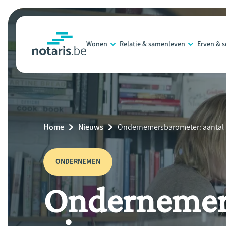
Overslaan
en
naar
Wonen
Relatie & samenleven
Erven & 
de
notaris.be
homepage
inhoud
gaan
Breadcrumb
Home
Nieuws
Current
Ondernemersbarometer: aantal n
Page:
ONDERNEMEN
Ondernemers