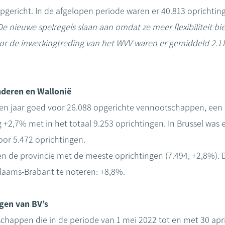
ericht. In de afgelopen periode waren er 40.813 oprichtin
De nieuwe spelregels slaan aan omdat ze meer flexibiliteit b
oor de inwerkingtreding van het WVV waren er gemiddeld 2.1
nderen en Wallonië
en jaar goed voor 26.088 opgerichte vennootschappen, een s
 +2,7% met in het totaal 9.253 oprichtingen. In Brussel was 
oor 5.472 oprichtingen.
 de provincie met de meeste oprichtingen (7.494, +2,8%). De
 Vlaams-Brabant te noteren: +8,8%.
ngen van BV’s
chappen die in de periode van 1 mei 2022 tot en met 30 apr