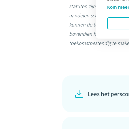
statuten zijn aangepast. Zo 
Kom meer
aandelen schenken aan zijn
kunnen de toetreding en de 
bovendien het perfecte mo
toekomstbestendig te make
Lees het pers