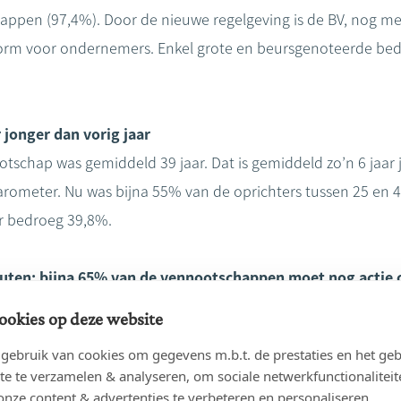
ppen (97,4%). Door de nieuwe regelgeving is de BV, nog me
rm voor ondernemers. Enkel grote en beursgenoteerde bedr
 jonger dan vorig jaar
tschap was gemiddeld 39 jaar. Dat is gemiddeld zo’n 6 jaar j
ometer. Nu was bijna 55% van de oprichters tussen 25 en 4
ar bedroeg 39,8%.
atuten: bijna 65% van de vennootschappen moet nog acti
van de vennootschappen hun
statuten
aangepast aan de nieu
ookies op deze website
ebruik van cookies om gegevens m.b.t. de prestaties en het geb
ordvoerder van Notaris.be:
“Ondernemers hebben er nochtans
te te verzamelen & analyseren, om sociale netwerkfunctionaliteit
egelgeving biedt heel wat extra mogelijkheden die pas uitw
onze content & advertenties te verbeteren en personaliseren.