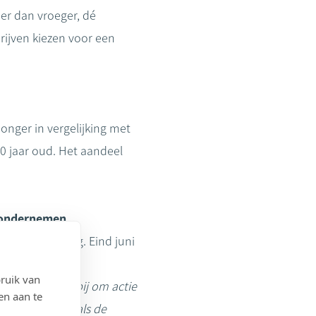
er dan vroeger, dé
ijven kiezen voor een
onger in vergelijking met
0 jaar oud. Het aandeel
e ondernemen
we regelgeving. Eind juni
ruik van
 alle belang bij om actie
en aan te
erking hebben als de