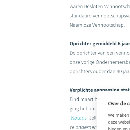
waren Besloten Vennootscha
standaard vennootschapsvo
Naamloze Vennootschap.
Oprichter gemiddeld 6 jaar
De oprichter van een vennoo
onze vorige Ondernemersbar
oprichters ouder dan 40 ja
Verplichte aanpassing st
Eind maart hadden 32,3% 
Over de c
ging het om 37,6%.
We maken g
Notaris
Jelle Van Hove, wo
deze websi
te ondernemen. De nieuwe r
bieden en 