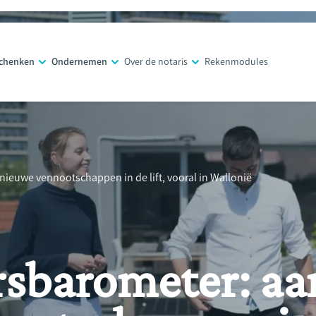
schenken
Ondernemen
Over de notaris
Rekenmodules
ieuwe vennootschappen in de lift, vooral in Wallonië
barometer: aa