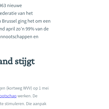
.963 nieuwe
ederatie van het
In Brussel ging het om een
nd april zo’n 99% van de
ennootschappen en
nd stijgt
en (kortweg WVV) op 1 mei
ootschap
werken. De
te stimuleren. Die aanpak