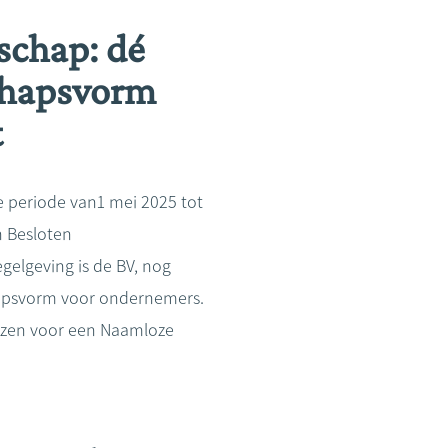
schap: dé
chapsvorm
t
 periode van1 mei 2025 tot
n Besloten
elgeving is de BV, nog
apsvorm voor ondernemers.
iezen voor een Naamloze