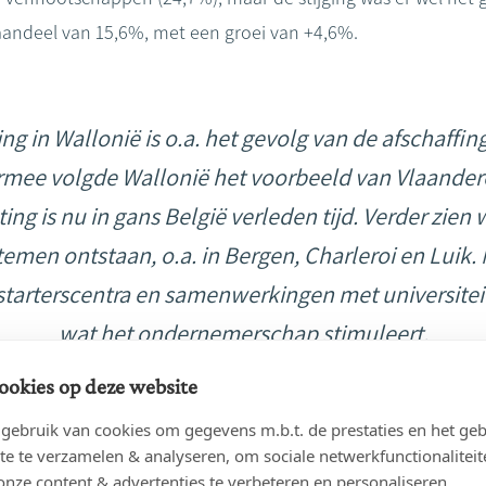
aandeel van 15,6%, met een groei van +4,6%.
ng in Wallonië is o.a. het gevolg van de afschaffi
rmee volgde Wallonië het voorbeeld van Vlaander
ting is nu in gans België verleden tijd. Verder zi
en ontstaan, o.a. in Bergen, Charleroi en Luik. 
tarterscentra en samenwerkingen met universite
wat het ondernemerschap stimuleert.
ookies op deze website
Jan Sap, CEO van Fednot
ebruik van cookies om gegevens m.b.t. de prestaties en het geb
te te verzamelen & analyseren, om sociale netwerkfunctionaliteit
onze content & advertenties te verbeteren en personaliseren.