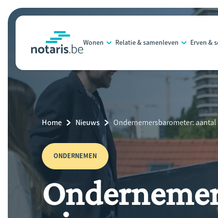
Overslaan
en
naar
Wonen
Relatie & samenleven
Erven & 
de
notaris.be
homepage
inhoud
gaan
Breadcrumb
Home
Nieuws
Current
Ondernemersbarometer: aantal n
Page:
ONDERNEMEN
Ondernemers