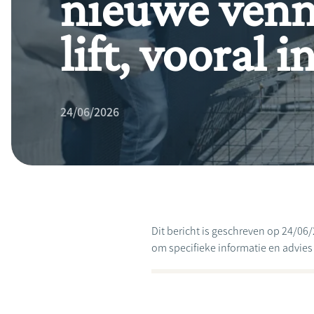
nieuwe venn
lift, vooral 
24/06/2026
Dit bericht is geschreven op 24/06/
om specifieke informatie en advies te