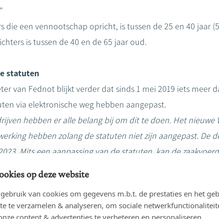
”
 die een vennootschap opricht, is tussen de 25 en 40 jaar (
ichters is tussen de 40 en de 65 jaar oud.
e statuten
r van Fednot blijkt verder dat sinds 1 mei 2019 iets meer d
ten via elektronische weg hebben aangepast.
rijven hebben er alle belang bij om dit te doen. Het nieuwe
erking hebben zolang de statuten niet zijn aangepast. De d
023. Mits een aanpassing van de statuten, kan de zaakvoerde
n. Hij kan ook al aandelen schenken aan zijn kinderen en teg
ookies op deze website
ootschappen kunnen de toetreding en de uittreding van aa
ebruik van cookies om gegevens m.b.t. de prestaties en het geb
te te verzamelen & analyseren, om sociale netwerkfunctionaliteit
ine missen, zullen een omslachtiger procedure moeten vol
onze content & advertenties te verbeteren en personaliseren.