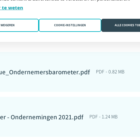
praak maken met de notaris is dus aangeraden.
 te weten
WEIGEREN
COOKIE-INSTELLINGEN
ALLE COOKIES T
 en ontdek de Ondernemersbarometer.
ue_Ondernemersbarometer.pdf
PDF
0.82 MB
er - Ondernemingen 2021.pdf
PDF
1.24 MB