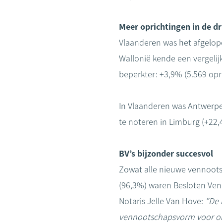
Meer oprichtingen in de dri
Vlaanderen was het afgelop
Wallonië kende een vergelijk
beperkter: +3,9% (5.569 opr
In Vlaanderen was Antwerpen
te noteren in Limburg (+22
BV’s bijzonder succesvol
Zowat alle nieuwe vennoots
(96,3%) waren Besloten Ve
Notaris Jelle Van Hove:
”De 
vennootschapsvorm voor on