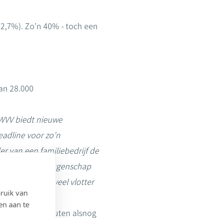
52,7%). Zo’n 40% - toch een
an 28.000
 WVV biedt nieuwe
eadline voor zo’n
r van een familiebedrijf de
elijkertijd de zeggenschap
ndeelhouders veel vlotter
ruik van
en aan te
gen om de statuten alsnog