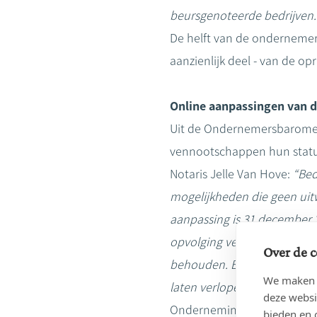
beursgenoteerde bedrijven.
De helft van de ondernemers
aanzienlijk deel - van de opr
Online aanpassingen van d
Uit de Ondernemersbaromete
vennootschappen hun statu
Notaris Jelle Van Hove:
“Bed
mogelijkheden die geen uitw
aanpassing is 31 december 2
opvolging veel beter regele
Over de c
behouden. En besloten venn
We maken g
laten verlopen.”
deze websi
Ondernemingen die de deadl
bieden en 