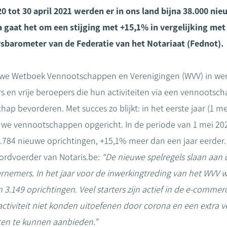
20 tot 30 april 2021 werden er in ons land bijna 38.000 
gaat het om een stijging met +15,1% in vergelijking met e
barometer van de Federatie van het Notariaat (Fednot).
uwe Wetboek Vennootschappen en Verenigingen (WVV) in wer
 en vrije beroepers die hun activiteiten via een vennootsc
p bevorderen. Met succes zo blijkt: in het eerste jaar (1 me
we vennootschappen opgericht. In de periode van 1 mei 2020
 37.784 nieuwe oprichtingen, +15,1% meer dan een jaar eerder.
ordvoerder van Notaris.be:
“De nieuwe spelregels slaan aan o
nemers. In het jaar voor de inwerkingtreding van het WVV w
3.149 oprichtingen. Veel starters zijn actief in de e-commerc
ctiviteit niet konden uitoefenen door corona en een extra
ten te kunnen aanbieden.”