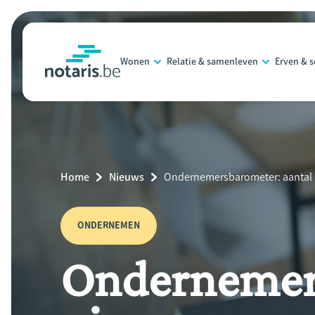
Overslaan
en
naar
Wonen
Relatie & samenleven
Erven & 
de
notaris.be
homepage
inhoud
gaan
Breadcrumb
Home
Nieuws
Current
Ondernemersbarometer: aantal n
Page:
ONDERNEMEN
Ondernemers