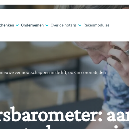
schenken
Ondernemen
Over de notaris
Rekenmodules
ieuwe vennootschappen in de lift, ook in coronatijden
barometer: aa