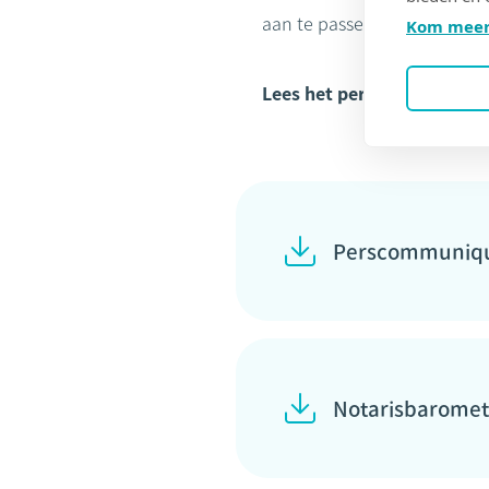
aan te passen. Snel een afs
Kom meer
Lees het perscommuniqué
Perscommuniq
Notarisbaromet