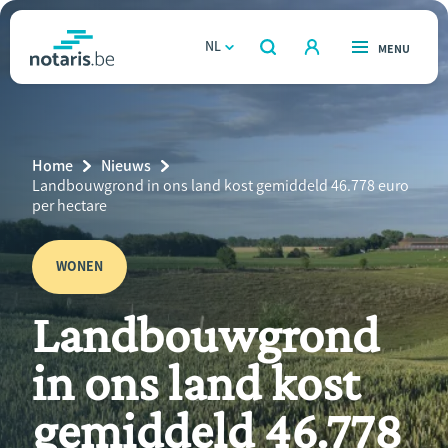
Overslaan
en
NL
OPEN
MENU
OPEN
ZOEKEN
naar
notaris.be
homepage
de
VIND EEN NOTARIS
Wonen
inhoud
Breadcrumb
Home
Nieuws
gaan
Relatie & samenleven
Current
Landbouwgrond in ons land kost gemiddeld 46.778 euro
Page:
per hectare
Erven & schenken
WONEN
Ondernemen
Landbouwgrond
Over de notaris
in ons land kost
Rekenmodules
gemiddeld 46.778