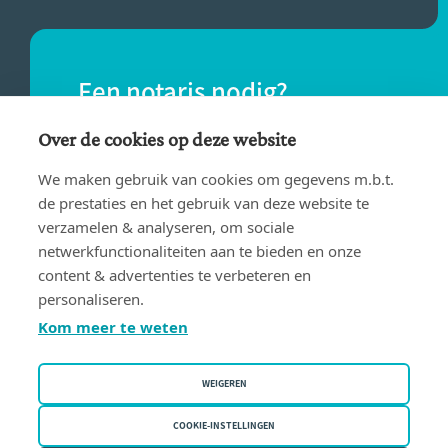
Een notaris nodig?
Vind eenvoudig een notaris bij jou in de
Over de cookies op deze website
buurt.
We maken gebruik van cookies om gegevens m.b.t.
de prestaties en het gebruik van deze website te
verzamelen & analyseren, om sociale
VIND EEN NOTARIS
netwerkfunctionaliteiten aan te bieden en onze
content & advertenties te verbeteren en
personaliseren.
Kom meer te weten
WEIGEREN
Gebruiksvoorwaarden
Privacy policy
COOKIE-INSTELLINGEN
Cookiebeleid