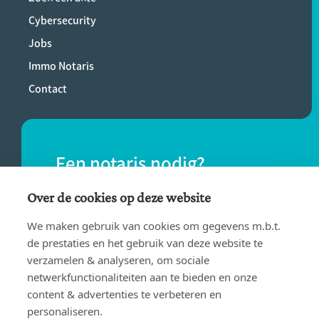
Cybersecurity
Jobs
Immo Notaris
Contact
Een notaris nodig?
Vind eenvoudig een notaris bij jou in de
Over de cookies op deze website
buurt.
We maken gebruik van cookies om gegevens m.b.t.
de prestaties en het gebruik van deze website te
verzamelen & analyseren, om sociale
VIND EEN NOTARIS
netwerkfunctionaliteiten aan te bieden en onze
content & advertenties te verbeteren en
personaliseren.