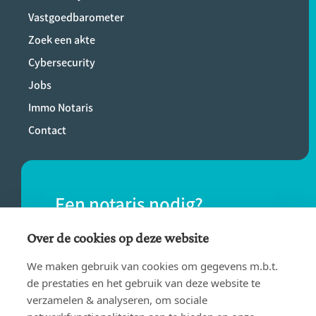
Vastgoedbarometer
Zoek een akte
Cybersecurity
Jobs
Immo Notaris
Contact
Een notaris nodig?
Vind eenvoudig een notaris bij jou in de
Over de cookies op deze website
buurt.
We maken gebruik van cookies om gegevens m.b.t.
de prestaties en het gebruik van deze website te
verzamelen & analyseren, om sociale
VIND EEN NOTARIS