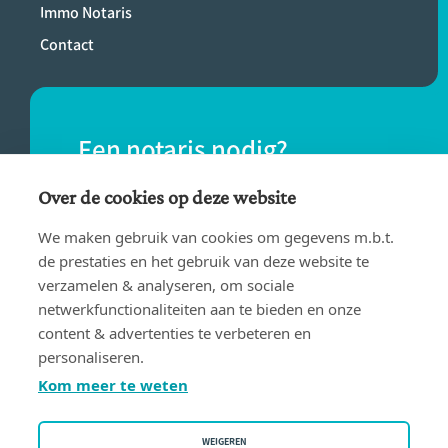
Immo Notaris
Contact
Een notaris nodig?
Vind eenvoudig een notaris bij jou in de
Over de cookies op deze website
buurt.
We maken gebruik van cookies om gegevens m.b.t.
de prestaties en het gebruik van deze website te
verzamelen & analyseren, om sociale
VIND EEN NOTARIS
netwerkfunctionaliteiten aan te bieden en onze
content & advertenties te verbeteren en
personaliseren.
Kom meer te weten
WEIGEREN
Gebruiksvoorwaarden