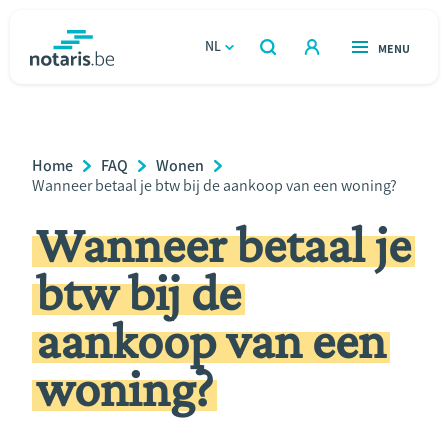
Overslaan
en
NL
OPEN
MENU
OPEN
ZOEKEN
naar
notaris.be
homepage
de
VIND EEN NOTARIS
Wonen
inhoud
Breadcrumb
Home
FAQ
Wonen
gaan
Relatie & samenleven
Current
Wanneer betaal je btw bij de aankoop van een woning?
Page:
Wanneer betaal je
Erven & schenken
btw bij de
Ondernemen
aankoop van een
Over de notaris
woning?
Rekenmodules