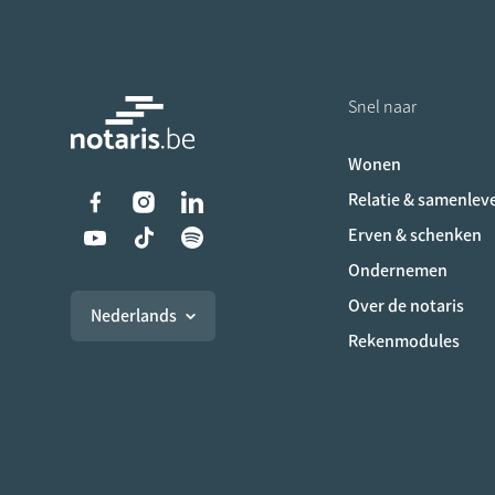
Snel naar
Wonen
Liens vers les réseaux s
Relatie & samenlev
Erven & schenken
Ondernemen
Over de notaris
Nederlands
Rekenmodules