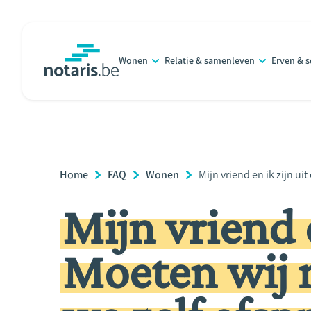
Overslaan
en
naar
Wonen
Relatie & samenleven
Erven & 
de
notaris.be
homepage
inhoud
gaan
Breadcrumb
Home
FAQ
Wonen
Current
Mijn vriend en ik zijn u
Page:
Mijn vriend e
Moeten wij n