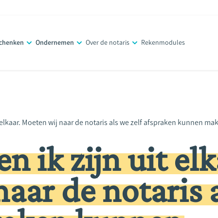
schenken
Ondernemen
Over de notaris
Rekenmodules
it elkaar. Moeten wij naar de notaris als we zelf afspraken kunnen ma
n ik zijn uit elk
aar de notaris 