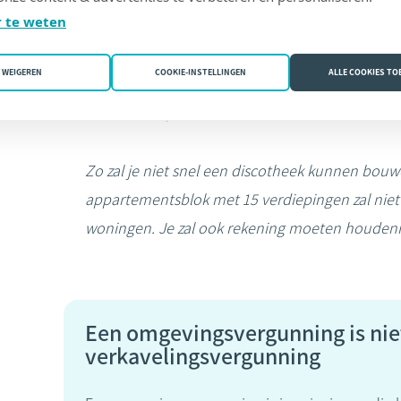
 te weten
ruimtelijke ordening” van de omgeving. Het 
zijn. Daarbij zal de gemeente verschillende cri
WEIGEREN
COOKIE-INSTELLINGEN
ALLE COOKIES T
inpasbaarheid, de schaal, de visueel-vormelijke
bodemreliëf, de lichtinval…
Zo zal je niet snel een discotheek kunnen bou
appartementsblok met 15 verdiepingen zal niet
woningen. Je zal ook rekening moeten houdenm
Een omgevingsvergunning is niet
verkavelingsvergunning