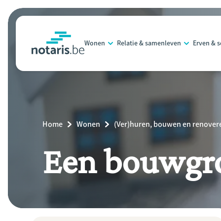
Overslaan
en
naar
Wonen
Relatie & samenleven
Erven & 
de
notaris.be
homepage
inhoud
gaan
Breadcrumb
Home
Wonen
(Ver)huren, bouwen en renover
Een bouwgr