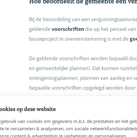
Hoe beoordeelt de gemeente een ve
Bij de beoordeling van een vergunningsaanvr
geldende
voorschriften
die op het perceel van 
bouwproject in overeenstemming is met de
go
De geldende voorschriften worden bepaald door 
en gemeentelijke plannen). Dat kunnen ruimteli
onteigeningsplannen, plannen van aanleg en v
bepaalde voorschriften opgelegd worden door
eveneens gewestelijk, provinciaal of gemeent
van een stedenbouwkundig voorschrift voor het
ookies op deze website
principe gelegen moet zijn in een woongebied.
ebruik van cookies om gegevens m.b.t. de prestaties en het geb
te te verzamelen & analyseren, om sociale netwerkfunctionaliteit
onze content & advertenties te verbeteren en personaliseren.
Naast de geldende voorschriften, zal de geme