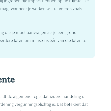
ij ingrepen die impact hebben op de ruimtelijke
vraagt wanneer je werken wilt uitvoeren zoals
ng die je moet aanvragen als je een grond,
meerdere loten om minstens één van die loten te
ente
eldt de algemene regel dat iedere handeling of
rdening vergunningsplichtig is. Dat betekent dat