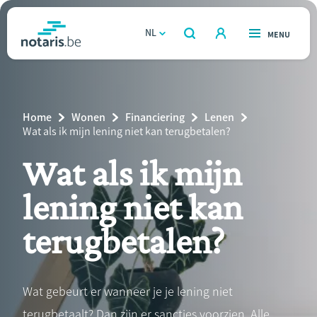
Overslaan
en
NL
OPEN
MENU
OPEN
ZOEKEN
naar
notaris.be
homepage
de
VIND EEN NOTARIS
Wonen
inhoud
Breadcrumb
Home
Wonen
Financiering
Lenen
gaan
Relatie & samenleven
Current
Wat als ik mijn lening niet kan terugbetalen?
Page:
Wat als ik mijn
Erven & schenken
lening niet kan
Ondernemen
terugbetalen?
Over de notaris
Rekenmodules
Wat gebeurt er wanneer je je lening niet
terugbetaalt? Dan zijn er sancties voorzien. Alle