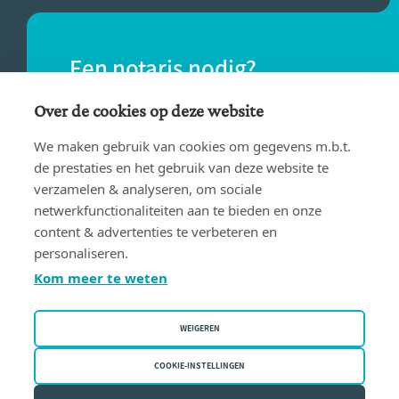
Een notaris nodig?
Vind eenvoudig een notaris bij jou in de
Over de cookies op deze website
buurt.
We maken gebruik van cookies om gegevens m.b.t.
de prestaties en het gebruik van deze website te
verzamelen & analyseren, om sociale
VIND EEN NOTARIS
netwerkfunctionaliteiten aan te bieden en onze
content & advertenties te verbeteren en
personaliseren.
Kom meer te weten
WEIGEREN
Gebruiksvoorwaarden
Privacy policy
COOKIE-INSTELLINGEN
Cookiebeleid