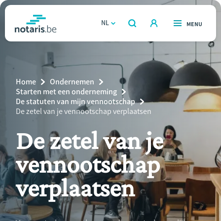
Overslaan
en
NL
OPEN
MENU
OPEN
ZOEKEN
naar
notaris.be
homepage
de
VIND EEN NOTARIS
Wonen
inhoud
Breadcrumb
Home
Ondernemen
gaan
Relatie & samenleven
Starten met een onderneming
De statuten van mijn vennootschap
Current
De zetel van je vennootschap verplaatsen
Erven & schenken
Page:
De zetel van je
Ondernemen
vennootschap
Over de notaris
verplaatsen
Rekenmodules