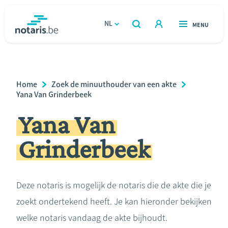
Overslaan
en
NL
OPEN
MENU
OPEN
ZOEKEN
naar
notaris.be
homepage
de
VIND EEN NOTARIS
Wonen
inhoud
Breadcrumb
Home
Zoek de minuuthouder van een akte
gaan
Relatie & samenleven
Yana Van Grinderbeek
Yana Van
Erven & schenken
Grinderbeek
Ondernemen
Over de notaris
Deze notaris is mogelijk de notaris die de akte die je
zoekt ondertekend heeft. Je kan hieronder bekijken
Rekenmodules
welke notaris vandaag de akte bijhoudt.