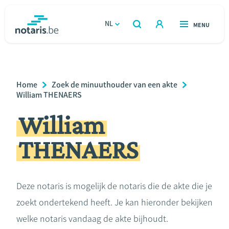
Overslaan
en
NL
OPEN
MENU
OPEN
ZOEKEN
naar
notaris.be
homepage
de
VIND EEN NOTARIS
Wonen
inhoud
Breadcrumb
Home
Zoek de minuuthouder van een akte
gaan
Relatie & samenleven
William THENAERS
William
Erven & schenken
THENAERS
Ondernemen
Over de notaris
Deze notaris is mogelijk de notaris die de akte die je
zoekt ondertekend heeft. Je kan hieronder bekijken
Rekenmodules
welke notaris vandaag de akte bijhoudt.