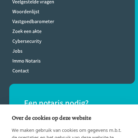
Veelgestelde vragen
Woordenlijst
Vastgoedbarometer
Zoek een akte
Cybersecurity
Jobs
Immo Notaris
Contact
Een notaris nodig?
Vind eenvoudig een notaris bij jou in de
Over de cookies op deze website
buurt.
We maken gebruik van cookies om gegevens m.b.t.
de prestaties en het gebruik van deze website te