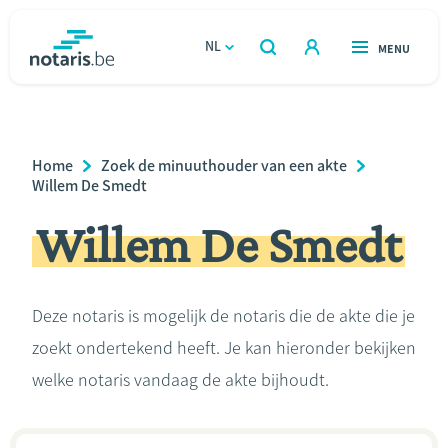
Overslaan
en
NL
OPEN
MENU
OPEN
ZOEKEN
naar
notaris.be
homepage
de
VIND EEN NOTARIS
Wonen
inhoud
Breadcrumb
Home
Zoek de minuuthouder van een akte
gaan
Relatie & samenleven
Willem De Smedt
Willem De Smedt
Erven & schenken
Ondernemen
Deze notaris is mogelijk de notaris die de akte die je
zoekt ondertekend heeft. Je kan hieronder bekijken
Over de notaris
welke notaris vandaag de akte bijhoudt.
Rekenmodules