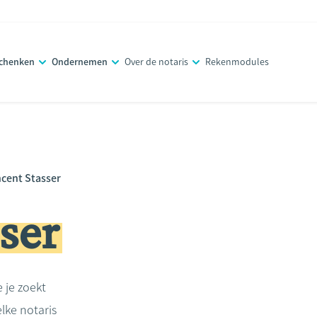
schenken
Ondernemen
Over de notaris
Rekenmodules
ncent Stasser
ser
e je zoekt
lke notaris