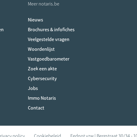
Meer notaris.be
Nieuws
ociaux
en
Brochures & infofiches
Veelgestelde vragen
Woordenlijst
Vastgoedbarometer
Zoek een akte
Cybersecurity
Jobs
Immo Notaris
Contact
rivacy policy
Cookiebeleid
Fednot vzw | Bergstraat 30/34 - 1