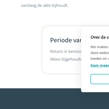
vandaag de akte bijhoudt.
Over de c
Periode van 14/12/19
We maken g
Notaris in kantoor
ETUDE DU NO
deze websi
bieden en 
Akten bijgehouden door
Vincent
Kom meer