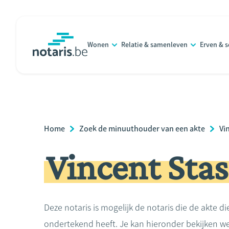
Overslaan
en
naar
Wonen
Relatie & samenleven
Erven & 
de
notaris.be
homepage
inhoud
gaan
Breadcrumb
Home
Zoek de minuuthouder van een akte
Vi
Vincent Stas
Deze notaris is mogelijk de notaris die de akte di
ondertekend heeft. Je kan hieronder bekijken we