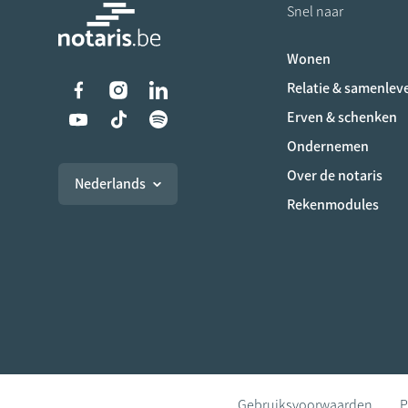
Snel naar
Wonen
Liens vers les réseaux s
Relatie & samenlev
Erven & schenken
Ondernemen
Over de notaris
Nederlands
Rekenmodules
Gebruiksvoorwaarden
P