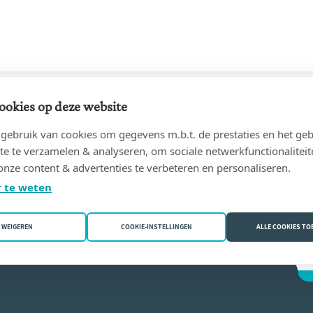
ookies op deze website
95 tot heden
ebruik van cookies om gegevens m.b.t. de prestaties en het geb
TAIRE VINCENT STASSER
(6670 Gouvy (Limerlé))
te te verzamelen & analyseren, om sociale netwerkfunctionaliteit
onze content & advertenties te verbeteren en personaliseren.
 Stasser
 te weten
WEIGEREN
COOKIE-INSTELLINGEN
ALLE COOKIES T