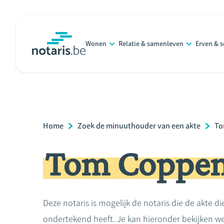
Overslaan
en
naar
Wonen
Relatie & samenleven
Erven & 
de
notaris.be
homepage
inhoud
gaan
Breadcrumb
Home
Zoek de minuuthouder van een akte
To
Tom Coppe
Deze notaris is mogelijk de notaris die de akte di
ondertekend heeft. Je kan hieronder bekijken we