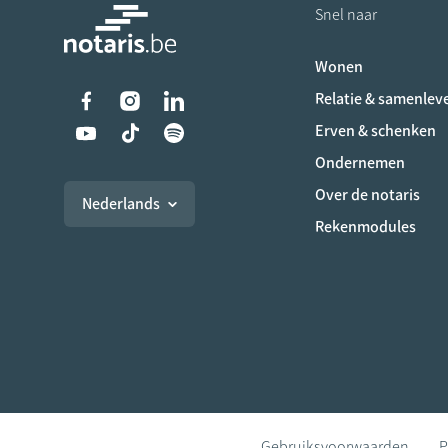
Snel naar
Wonen
Liens vers les réseaux s
Relatie & samenlev
Erven & schenken
Ondernemen
Over de notaris
Nederlands
Rekenmodules
Gebruiksvoorwaarden
P