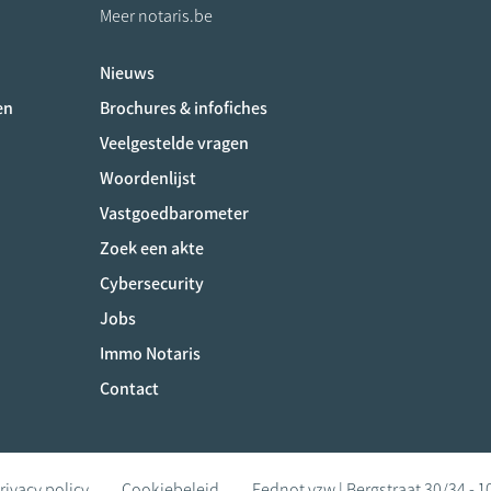
Meer notaris.be
Nieuws
ociaux
en
Brochures & infofiches
Veelgestelde vragen
Woordenlijst
Vastgoedbarometer
Zoek een akte
Cybersecurity
Jobs
Immo Notaris
Contact
rivacy policy
Cookiebeleid
Fednot vzw | Bergstraat 30/34 - 1