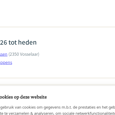
26 tot heden
ssen
(2350 Vosselaar)
oppens
ookies op deze website
23 tot 31/03/2026
ebruik van cookies om gegevens m.b.t. de prestaties en het geb
Coppens
(2350 Vosselaar)
te te verzamelen & analyseren, om sociale netwerkfunctionaliteit