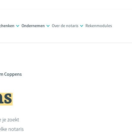
schenken
Ondernemen
Over de notaris
Rekenmodules
m Coppens
ns
e je zoekt
lke notaris