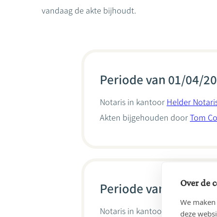
vandaag de akte bijhoudt.
Periode van 01/04/20
Notaris in kantoor
Helder Notari
Akten bijgehouden door
Tom C
Over de c
Periode van 01/09/20
We maken g
Notaris in kantoor
Tom en Jan 
deze websi