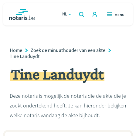
Overslaan
en
NL
OPEN
MENU
OPEN
ZOEKEN
naar
notaris.be
homepage
de
VIND EEN NOTARIS
Wonen
inhoud
Breadcrumb
Home
Zoek de minuuthouder van een akte
gaan
Relatie & samenleven
Tine Landuydt
Tine Landuydt
Erven & schenken
Ondernemen
Deze notaris is mogelijk de notaris die de akte die je
zoekt ondertekend heeft. Je kan hieronder bekijken
Over de notaris
welke notaris vandaag de akte bijhoudt.
Rekenmodules