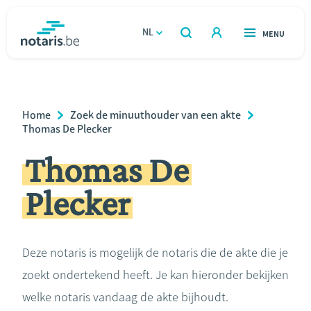
Overslaan
en
NL
OPEN
MENU
OPEN
ZOEKEN
naar
notaris.be
homepage
de
VIND EEN NOTARIS
Wonen
inhoud
Breadcrumb
Home
Zoek de minuuthouder van een akte
gaan
Relatie & samenleven
Thomas De Plecker
Thomas De
Erven & schenken
Plecker
Ondernemen
Over de notaris
Deze notaris is mogelijk de notaris die de akte die je
zoekt ondertekend heeft. Je kan hieronder bekijken
Rekenmodules
welke notaris vandaag de akte bijhoudt.