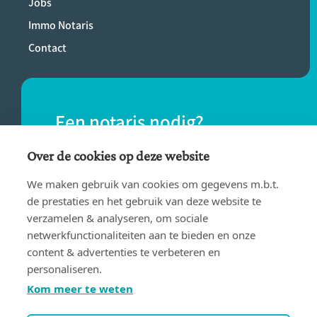
Jobs
Immo Notaris
Contact
Een notaris nodig?
Vind eenvoudig een notaris bij jou in de
Over de cookies op deze website
buurt.
We maken gebruik van cookies om gegevens m.b.t.
de prestaties en het gebruik van deze website te
verzamelen & analyseren, om sociale
VIND EEN NOTARIS
netwerkfunctionaliteiten aan te bieden en onze
content & advertenties te verbeteren en
personaliseren.
Kom meer te weten