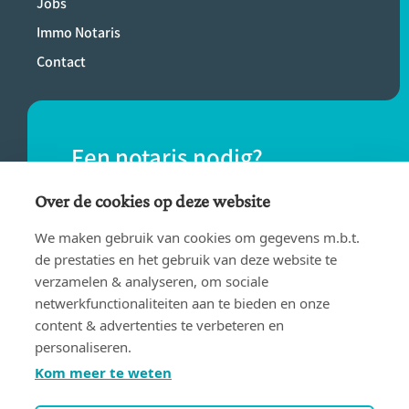
Jobs
Immo Notaris
Contact
Een notaris nodig?
Vind eenvoudig een notaris bij jou in de
Over de cookies op deze website
buurt.
We maken gebruik van cookies om gegevens m.b.t.
de prestaties en het gebruik van deze website te
verzamelen & analyseren, om sociale
VIND EEN NOTARIS
netwerkfunctionaliteiten aan te bieden en onze
content & advertenties te verbeteren en
personaliseren.
Kom meer te weten