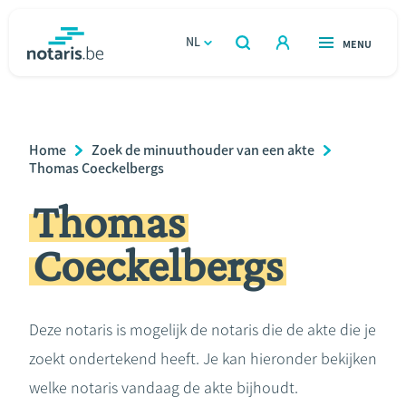
Overslaan
en
NL
OPEN
MENU
OPEN
ZOEKEN
naar
notaris.be
homepage
de
VIND EEN NOTARIS
Wonen
inhoud
Breadcrumb
Home
Zoek de minuuthouder van een akte
gaan
Relatie & samenleven
Thomas Coeckelbergs
Thomas
Erven & schenken
Coeckelbergs
Ondernemen
Over de notaris
Deze notaris is mogelijk de notaris die de akte die je
zoekt ondertekend heeft. Je kan hieronder bekijken
Rekenmodules
welke notaris vandaag de akte bijhoudt.