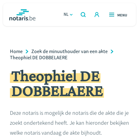
Overslaan
en
NL
OPEN
MENU
OPEN
ZOEKEN
naar
notaris.be
homepage
de
VIND EEN NOTARIS
Wonen
inhoud
Breadcrumb
Home
Zoek de minuuthouder van een akte
gaan
Relatie & samenleven
Theophiel DE DOBBELAERE
Theophiel DE
Erven & schenken
DOBBELAERE
Ondernemen
Over de notaris
Deze notaris is mogelijk de notaris die de akte die je
zoekt ondertekend heeft. Je kan hieronder bekijken
Rekenmodules
welke notaris vandaag de akte bijhoudt.