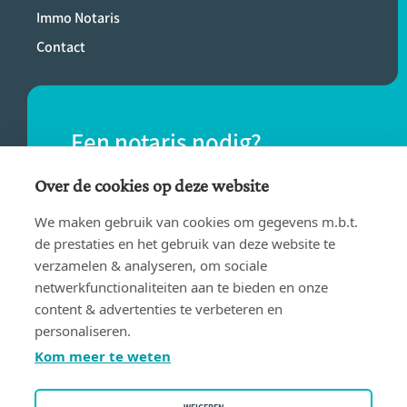
Immo Notaris
Contact
Een notaris nodig?
Vind eenvoudig een notaris bij jou in de
Over de cookies op deze website
buurt.
We maken gebruik van cookies om gegevens m.b.t.
de prestaties en het gebruik van deze website te
verzamelen & analyseren, om sociale
VIND EEN NOTARIS
netwerkfunctionaliteiten aan te bieden en onze
content & advertenties te verbeteren en
personaliseren.
Kom meer te weten