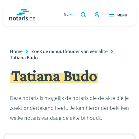
Overslaan
en
NL
OPEN
MENU
OPEN
ZOEKEN
naar
notaris.be
homepage
de
VIND EEN NOTARIS
Wonen
inhoud
Breadcrumb
Home
Zoek de minuuthouder van een akte
gaan
Relatie & samenleven
Tatiana Budo
Tatiana Budo
Erven & schenken
Ondernemen
Deze notaris is mogelijk de notaris die de akte die je
zoekt ondertekend heeft. Je kan hieronder bekijken
Over de notaris
welke notaris vandaag de akte bijhoudt.
Rekenmodules