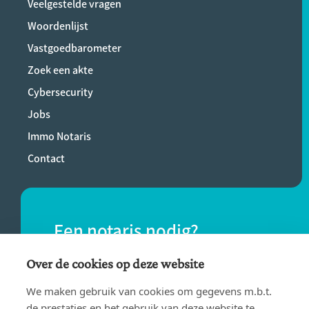
Veelgestelde vragen
Woordenlijst
Vastgoedbarometer
Zoek een akte
Cybersecurity
Jobs
Immo Notaris
Contact
Een notaris nodig?
Vind eenvoudig een notaris bij jou in de
Over de cookies op deze website
buurt.
We maken gebruik van cookies om gegevens m.b.t.
de prestaties en het gebruik van deze website te