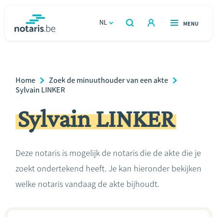
Overslaan
en
NL
OPEN
MENU
OPEN
ZOEKEN
naar
notaris.be
homepage
de
VIND EEN NOTARIS
Wonen
inhoud
Breadcrumb
Home
Zoek de minuuthouder van een akte
gaan
Relatie & samenleven
Sylvain LINKER
Sylvain LINKER
Erven & schenken
Ondernemen
Deze notaris is mogelijk de notaris die de akte die je
zoekt ondertekend heeft. Je kan hieronder bekijken
Over de notaris
welke notaris vandaag de akte bijhoudt.
Rekenmodules