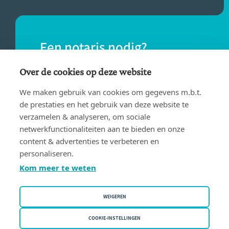
Een notaris nodig?
Vind eenvoudig een notaris bij jou in de
Over de cookies op deze website
buurt.
We maken gebruik van cookies om gegevens m.b.t.
de prestaties en het gebruik van deze website te
verzamelen & analyseren, om sociale
VIND EEN NOTARIS
netwerkfunctionaliteiten aan te bieden en onze
content & advertenties te verbeteren en
personaliseren.
Kom meer te weten
WEIGEREN
Gebruiksvoorwaarden
Privacy policy
COOKIE-INSTELLINGEN