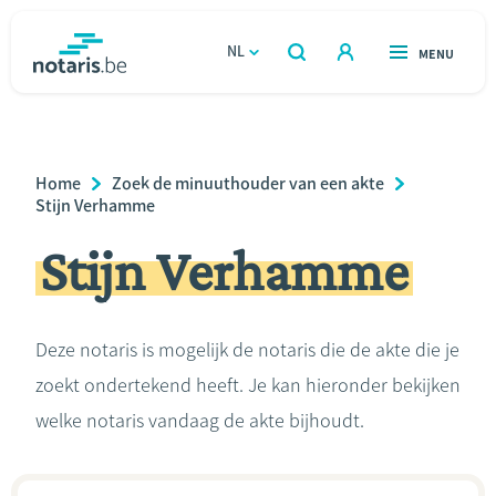
Overslaan
en
NL
OPEN
MENU
OPEN
ZOEKEN
naar
notaris.be
homepage
de
VIND EEN NOTARIS
Wonen
inhoud
Breadcrumb
Home
Zoek de minuuthouder van een akte
gaan
Relatie & samenleven
Stijn Verhamme
Stijn Verhamme
Erven & schenken
Ondernemen
Deze notaris is mogelijk de notaris die de akte die je
zoekt ondertekend heeft. Je kan hieronder bekijken
Over de notaris
welke notaris vandaag de akte bijhoudt.
Rekenmodules