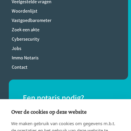
Veelgestelde vragen
Woordenlijst
Vastgoedbarometer
Zoek een akte
Cybersecurity
Jobs
Immo Notaris
Contact
Een notaris nodig?
Vind eenvoudig een notaris bij jou in de
Over de cookies op deze website
buurt.
We maken gebruik van cookies om gegevens m.b.t.
de prestaties en het gebruik van deze website te