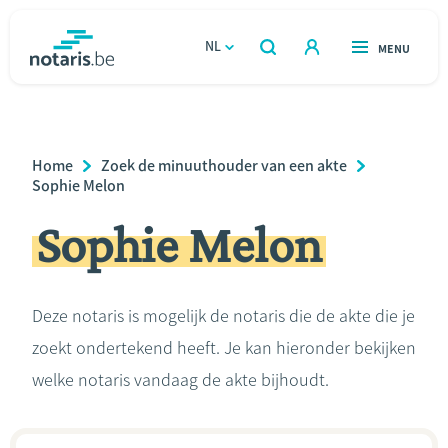
Overslaan
en
NL
OPEN
MENU
OPEN
ZOEKEN
naar
notaris.be
homepage
de
VIND EEN NOTARIS
Wonen
inhoud
Breadcrumb
Home
Zoek de minuuthouder van een akte
gaan
Relatie & samenleven
Sophie Melon
Sophie Melon
Erven & schenken
Ondernemen
Deze notaris is mogelijk de notaris die de akte die je
zoekt ondertekend heeft. Je kan hieronder bekijken
Over de notaris
welke notaris vandaag de akte bijhoudt.
Rekenmodules