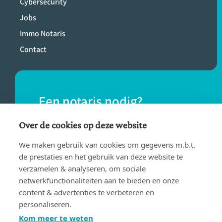
Cybersecurity
Jobs
Immo Notaris
Contact
Een notaris nodig?
Vind eenvoudig een notaris bij jou in de
Over de cookies op deze website
buurt.
We maken gebruik van cookies om gegevens m.b.t.
de prestaties en het gebruik van deze website te
verzamelen & analyseren, om sociale
VIND EEN NOTARIS
netwerkfunctionaliteiten aan te bieden en onze
content & advertenties te verbeteren en
personaliseren.
Kom meer te weten