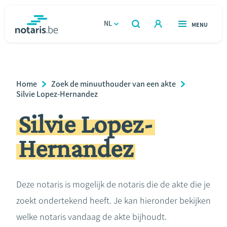
Overslaan
en
NL
OPEN
MENU
OPEN
ZOEKEN
naar
notaris.be
homepage
de
VIND EEN NOTARIS
Wonen
inhoud
Breadcrumb
Home
Zoek de minuuthouder van een akte
gaan
Relatie & samenleven
Silvie Lopez-Hernandez
Silvie Lopez-
Erven & schenken
Hernandez
Ondernemen
Over de notaris
Deze notaris is mogelijk de notaris die de akte die je
zoekt ondertekend heeft. Je kan hieronder bekijken
Rekenmodules
welke notaris vandaag de akte bijhoudt.