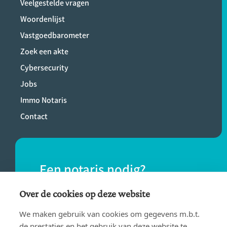
Veelgestelde vragen
Woordenlijst
Vastgoedbarometer
Zoek een akte
Cybersecurity
Jobs
Immo Notaris
Contact
Een notaris nodig?
Vind eenvoudig een notaris bij jou in de
Over de cookies op deze website
buurt.
We maken gebruik van cookies om gegevens m.b.t.
de prestaties en het gebruik van deze website te