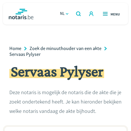
Overslaan
en
NL
OPEN
MENU
OPEN
ZOEKEN
naar
notaris.be
homepage
de
VIND EEN NOTARIS
Wonen
inhoud
Breadcrumb
Home
Zoek de minuuthouder van een akte
gaan
Relatie & samenleven
Servaas Pylyser
Servaas Pylyser
Erven & schenken
Ondernemen
Deze notaris is mogelijk de notaris die de akte die je
zoekt ondertekend heeft. Je kan hieronder bekijken
Over de notaris
welke notaris vandaag de akte bijhoudt.
Rekenmodules