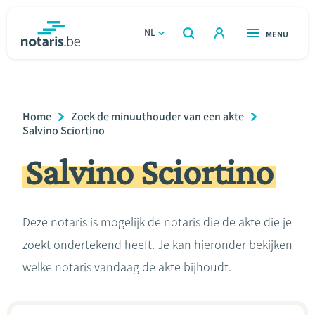
Overslaan
en
NL
OPEN
MENU
OPEN
ZOEKEN
naar
notaris.be
homepage
de
VIND EEN NOTARIS
Wonen
inhoud
Breadcrumb
Home
Zoek de minuuthouder van een akte
gaan
Relatie & samenleven
Salvino Sciortino
Salvino Sciortino
Erven & schenken
Ondernemen
Deze notaris is mogelijk de notaris die de akte die je
zoekt ondertekend heeft. Je kan hieronder bekijken
Over de notaris
welke notaris vandaag de akte bijhoudt.
Rekenmodules