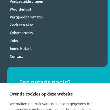
Veelgestelde vragen
Woordenlijst
Vastgoedbarometer
Zoek een akte
Cybersecurity
Jobs
Immo Notaris
Contact
Een notaris nodig?
Vind eenvoudig een notaris bij jou in de
Over de cookies op deze website
buurt.
We maken gebruik van cookies om gegevens m.b.t.
de prestaties en het gebruik van deze website te