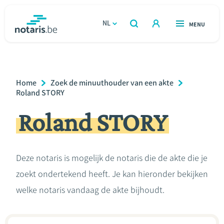
Overslaan
en
NL
OPEN
MENU
OPEN
ZOEKEN
naar
notaris.be
homepage
de
VIND EEN NOTARIS
Wonen
inhoud
Breadcrumb
Home
Zoek de minuuthouder van een akte
gaan
Relatie & samenleven
Roland STORY
Roland STORY
Erven & schenken
Ondernemen
Deze notaris is mogelijk de notaris die de akte die je
zoekt ondertekend heeft. Je kan hieronder bekijken
Over de notaris
welke notaris vandaag de akte bijhoudt.
Rekenmodules