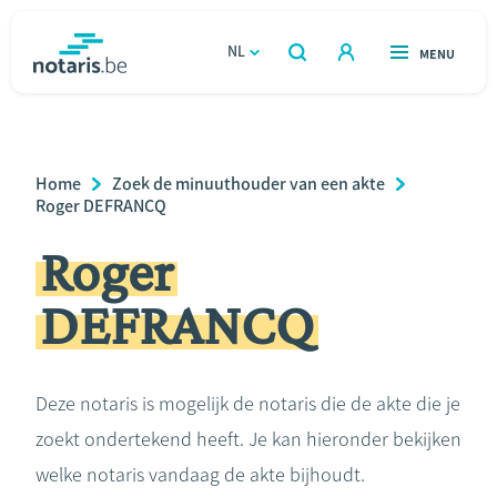
Overslaan
en
NL
OPEN
MENU
OPEN
ZOEKEN
naar
notaris.be
homepage
de
VIND EEN NOTARIS
Wonen
inhoud
Breadcrumb
Home
Zoek de minuuthouder van een akte
gaan
Relatie & samenleven
Roger DEFRANCQ
Roger
Erven & schenken
DEFRANCQ
Ondernemen
Over de notaris
Deze notaris is mogelijk de notaris die de akte die je
zoekt ondertekend heeft. Je kan hieronder bekijken
Rekenmodules
welke notaris vandaag de akte bijhoudt.