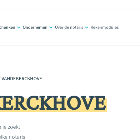
schenken
Ondernemen
Over de notaris
Rekenmodules
k VANDEKERCKHOVE
KERCKHOVE
e je zoekt
lke notaris