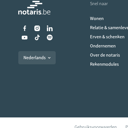
Snel naar
Wonen
Liens vers les réseaux s
Relatie & samenlev
Erven & schenken
Ondernemen
Over de notaris
Nederlands
Rekenmodules
Gebruiksvoorwaarden
P