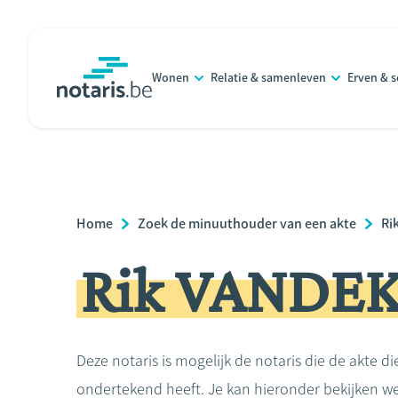
Overslaan
en
naar
Wonen
Relatie & samenleven
Erven & 
de
notaris.be
homepage
inhoud
gaan
Breadcrumb
Home
Zoek de minuuthouder van een akte
Ri
Rik VANDE
Deze notaris is mogelijk de notaris die de akte di
ondertekend heeft. Je kan hieronder bekijken we