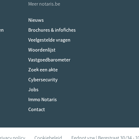
Meer notaris.be
Nieuws
ociaux
en
Brochures & infofiches
Veelgestelde vragen
Woordenlijst
Vastgoedbarometer
Zoek een akte
Cybersecurity
Jobs
Immo Notaris
Contact
rivacy policy
Cookiebeleid
Fednot vzw | Bergstraat 30/34 - 1