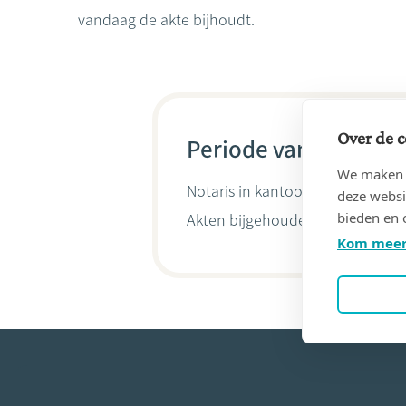
vandaag de akte bijhoudt.
Over de c
Periode van 07/06/19
We maken g
Notaris in kantoor
VANDEKERCKH
deze websi
bieden en 
Akten bijgehouden door
Goedel
Kom meer