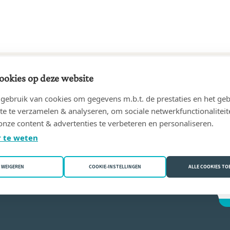
ookies op deze website
73 tot 27/02/2001
ebruik van cookies om gegevens m.b.t. de prestaties en het geb
OVE, Rik
(2018 Antwerpen)
te te verzamelen & analyseren, om sociale netwerkfunctionaliteit
onze content & advertenties te verbeteren en personaliseren.
e Vandekerckhove
 te weten
WEIGEREN
COOKIE-INSTELLINGEN
ALLE COOKIES T