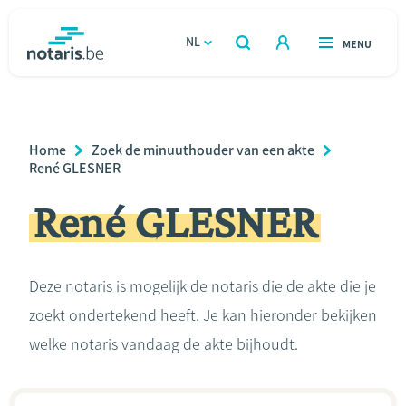
Overslaan
en
NL
OPEN
MENU
OPEN
ZOEKEN
naar
notaris.be
homepage
de
VIND EEN NOTARIS
Wonen
inhoud
Breadcrumb
Home
Zoek de minuuthouder van een akte
gaan
Relatie & samenleven
René GLESNER
René GLESNER
Erven & schenken
Ondernemen
Deze notaris is mogelijk de notaris die de akte die je
zoekt ondertekend heeft. Je kan hieronder bekijken
Over de notaris
welke notaris vandaag de akte bijhoudt.
Rekenmodules