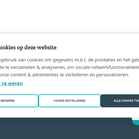
ookies op deze website
92 tot 12/05/2026
ebruik van cookies om gegevens m.b.t. de prestaties en het geb
 & LILIEN, notaires associés
(4700 Eupen)
te te verzamelen & analyseren, om sociale netwerkfunctionaliteit
onze content & advertenties te verbeteren en personaliseren.
ph Weling
 te weten
WEIGEREN
COOKIE-INSTELLINGEN
ALLE COOKIES T