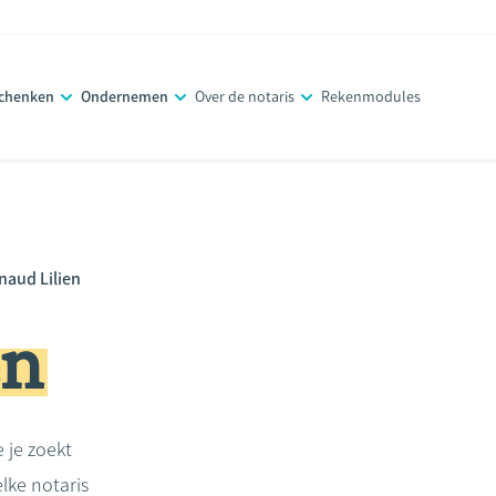
schenken
Ondernemen
Over de notaris
Rekenmodules
naud Lilien
en
e je zoekt
lke notaris