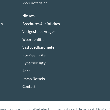
Meer notaris.be
Nieuws
ociaux
en
Brochures & infofiches
Veelgestelde vragen
Woordenlijst
Vastgoedbarometer
Zoek een akte
Cybersecurity
Jobs
Immo Notaris
Contact
rivacy policy
Cookiebeleid
Fednot vzw | Bergstraat 30/34 - 1