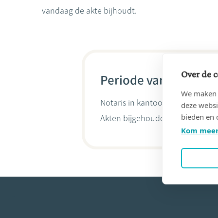
vandaag de akte bijhoudt.
Over de c
Periode van 18/02/19
We maken g
Notaris in kantoor
LILIEN, WELING
deze websi
bieden en 
Akten bijgehouden door
Christo
Kom meer