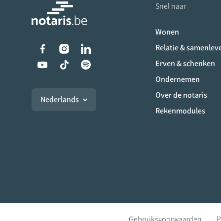
Snel naar
Wonen
Liens vers les réseaux s
Relatie & samenlev
Erven & schenken
Ondernemen
Over de notaris
Nederlands
Rekenmodules
Gebruiksvoorwaarden
P