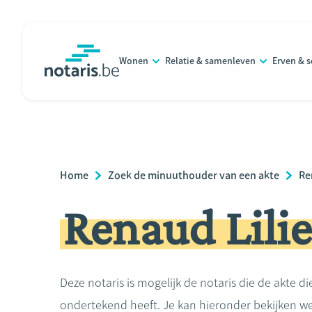
Overslaan
en
naar
Wonen
Relatie & samenleven
Erven & 
de
notaris.be
homepage
inhoud
gaan
Breadcrumb
Home
Zoek de minuuthouder van een akte
Re
Renaud Lili
Deze notaris is mogelijk de notaris die de akte di
ondertekend heeft. Je kan hieronder bekijken we