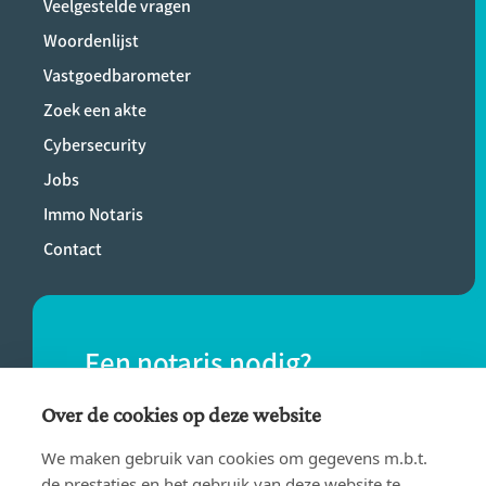
Veelgestelde vragen
Woordenlijst
Vastgoedbarometer
Zoek een akte
Cybersecurity
Jobs
Immo Notaris
Contact
Een notaris nodig?
Vind eenvoudig een notaris bij jou in de
Over de cookies op deze website
buurt.
We maken gebruik van cookies om gegevens m.b.t.
de prestaties en het gebruik van deze website te