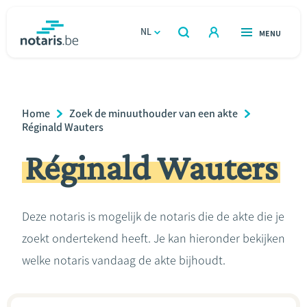
Overslaan
en
NL
OPEN
MENU
OPEN
ZOEKEN
naar
notaris.be
homepage
de
VIND EEN NOTARIS
Wonen
inhoud
Breadcrumb
Home
Zoek de minuuthouder van een akte
gaan
Relatie & samenleven
Réginald Wauters
Réginald Wauters
Erven & schenken
Ondernemen
Deze notaris is mogelijk de notaris die de akte die je
zoekt ondertekend heeft. Je kan hieronder bekijken
Over de notaris
welke notaris vandaag de akte bijhoudt.
Rekenmodules