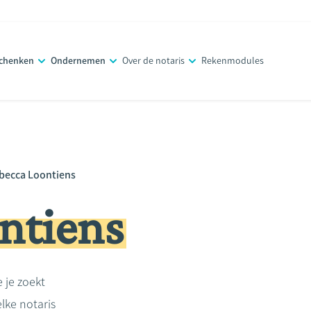
schenken
Ondernemen
Over de notaris
Rekenmodules
becca Loontiens
ntiens
e je zoekt
lke notaris