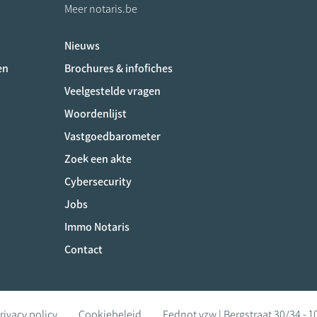
Meer notaris.be
Nieuws
ociaux
en
Brochures & infofiches
Veelgestelde vragen
Woordenlijst
Vastgoedbarometer
Zoek een akte
Cybersecurity
Jobs
Immo Notaris
Contact
rivacy policy
Cookiebeleid
Fednot vzw | Bergstraat 30/34 - 1