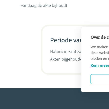
vandaag de akte bijhoudt.
Over de c
Periode van 08/08/20
We maken g
Notaris in kantoor
NOTARLO
(20
deze websi
bieden en 
Akten bijgehouden door
Rebecc
Kom meer