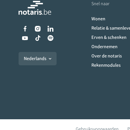
Snel naar
Wonen
Liens vers les réseaux s
Relatie & samenlev
Erven & schenken
Ondernemen
Over de notaris
Nederlands
Rekenmodules
Gebruiksvoorwaarden
P