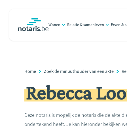
Overslaan
en
naar
Wonen
Relatie & samenleven
Erven & 
de
notaris.be
homepage
inhoud
gaan
Breadcrumb
Home
Zoek de minuuthouder van een akte
Re
Rebecca Loo
Deze notaris is mogelijk de notaris die de akte di
ondertekend heeft. Je kan hieronder bekijken we