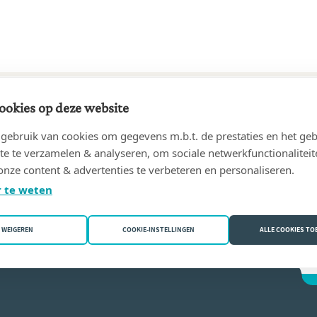
ookies op deze website
23 tot heden
ebruik van cookies om gegevens m.b.t. de prestaties en het geb
50 Antwerpen)
te te verzamelen & analyseren, om sociale netwerkfunctionaliteit
onze content & advertenties te verbeteren en personaliseren.
a Loontiens
 te weten
WEIGEREN
COOKIE-INSTELLINGEN
ALLE COOKIES T