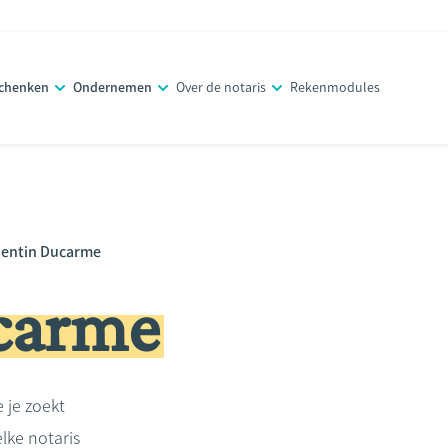
schenken
Ondernemen
Over de notaris
Rekenmodules
entin Ducarme
carme
e je zoekt
lke notaris