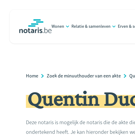
Overslaan
en
naar
Wonen
Relatie & samenleven
Erven & 
de
notaris.be
homepage
inhoud
gaan
Breadcrumb
Home
Zoek de minuuthouder van een akte
Qu
Quentin Du
Deze notaris is mogelijk de notaris die de akte di
ondertekend heeft. Je kan hieronder bekijken we