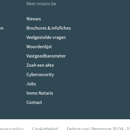
Meer notaris.be
Nieuws
ociaux
en
Brochures & infofiches
Veelgestelde vragen
Woordenlijst
Vastgoedbarometer
Zoek een akte
Cybersecurity
Jobs
Immo Notaris
Contact
rivacy policy
Cookiebeleid
Fednot vzw | Bergstraat 30/34 - 1