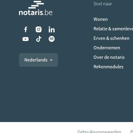
Snel naar
Wonen
Liens vers les réseaux s
Relatie & samenlev
Erven & schenken
Ondernemen
Over de notaris
Nederlands
Rekenmodules
Gebruiksvoorwaarden
P