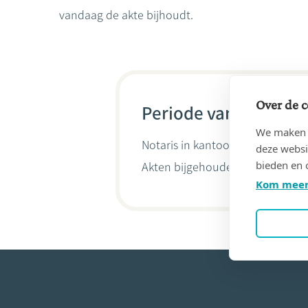
vandaag de akte bijhoudt.
Over de c
Periode van 18/05/20
We maken g
Notaris in kantoor
Laurent BARN
deze websi
bieden en 
Akten bijgehouden door
Laurent
Kom meer