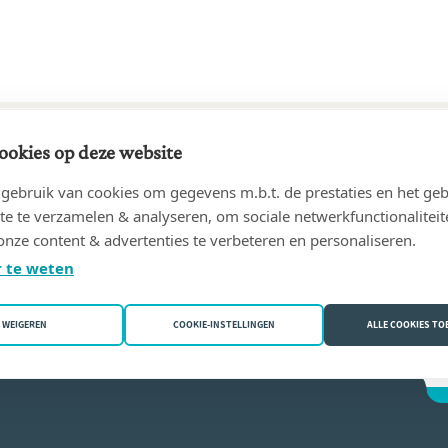
ookies op deze website
22 tot heden
ebruik van cookies om gegevens m.b.t. de prestaties en het geb
ICH & Quentin DUCARME, notaires associés
(7800 Ath)
te te verzamelen & analyseren, om sociale netwerkfunctionaliteit
onze content & advertenties te verbeteren en personaliseren.
 Barnich
 te weten
WEIGEREN
COOKIE-INSTELLINGEN
ALLE COOKIES T