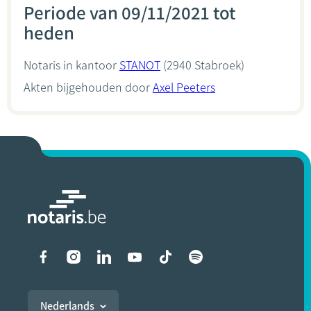
Periode van 09/11/2021 tot
heden
Notaris in kantoor
STANOT
(2940 Stabroek)
Akten bijgehouden door
Axel Peeters
Liens vers les réseaux soci
Nederlands