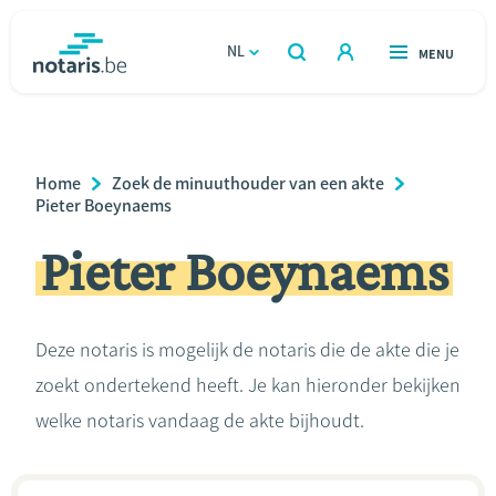
Overslaan
en
NL
OPEN
MENU
OPEN
ZOEKEN
naar
notaris.be
homepage
de
VIND EEN NOTARIS
Wonen
inhoud
Breadcrumb
Home
Zoek de minuuthouder van een akte
gaan
Relatie & samenleven
Pieter Boeynaems
Pieter Boeynaems
Erven & schenken
Ondernemen
Deze notaris is mogelijk de notaris die de akte die je
zoekt ondertekend heeft. Je kan hieronder bekijken
Over de notaris
welke notaris vandaag de akte bijhoudt.
Rekenmodules