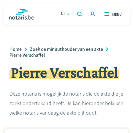
Overslaan
en
NL
OPEN
MENU
OPEN
ZOEKEN
naar
notaris.be
homepage
de
VIND EEN NOTARIS
Wonen
inhoud
Breadcrumb
Home
Zoek de minuuthouder van een akte
gaan
Relatie & samenleven
Pierre Verschaffel
Pierre Verschaffel
Erven & schenken
Ondernemen
Deze notaris is mogelijk de notaris die de akte die je
zoekt ondertekend heeft. Je kan hieronder bekijken
Over de notaris
welke notaris vandaag de akte bijhoudt.
Rekenmodules