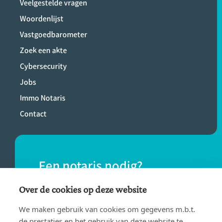
Veelgestelde vragen
Woordenlijst
Vastgoedbarometer
Zoek een akte
Cybersecurity
Jobs
Immo Notaris
Contact
Een notaris nodig?
Vind eenvoudig een notaris bij jou in de
Over de cookies op deze website
buurt.
We maken gebruik van cookies om gegevens m.b.t.
de prestaties en het gebruik van deze website te