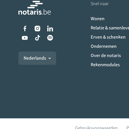
Snel naar
Wonen
Liens vers les réseaux s
Relatie & samenlev
Erven & schenken
Ondernemen
Over de notaris
Nederlands
Rekenmodules
Gebruiksvoorwaarden
P