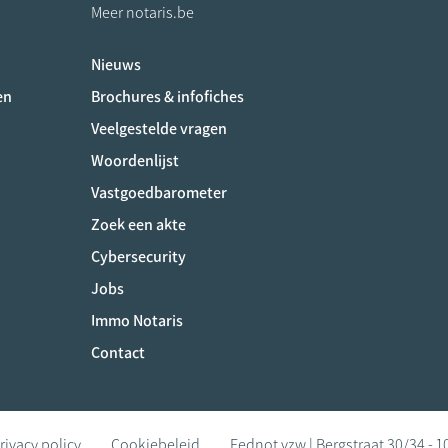
Meer notaris.be
Nieuws
ociaux
en
Brochures & infofiches
Veelgestelde vragen
Woordenlijst
Vastgoedbarometer
Zoek een akte
Cybersecurity
Jobs
Immo Notaris
Contact
rivacy policy
Cookiebeleid
Fednot vzw | Bergstraat 30/34 - 1