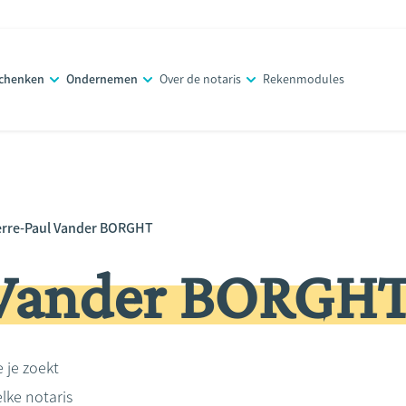
schenken
Ondernemen
Over de notaris
Rekenmodules
erre-Paul Vander BORGHT
 Vander BORGH
e je zoekt
lke notaris