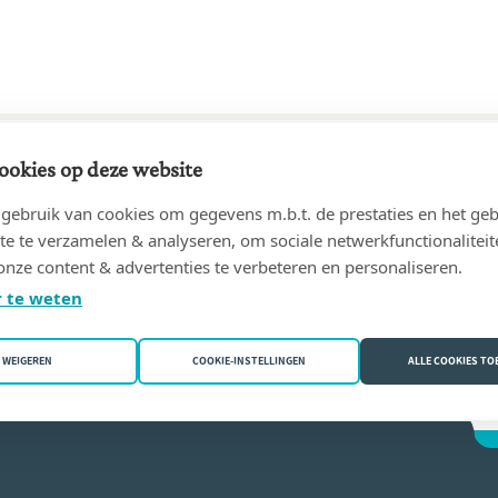
ookies op deze website
90 tot 02/12/2010
ebruik van cookies om gegevens m.b.t. de prestaties en het geb
, Pierre-Paul
(1030 Schaarbeek)
te te verzamelen & analyseren, om sociale netwerkfunctionaliteit
onze content & advertenties te verbeteren en personaliseren.
s van Raemdonck
 te weten
WEIGEREN
COOKIE-INSTELLINGEN
ALLE COOKIES T