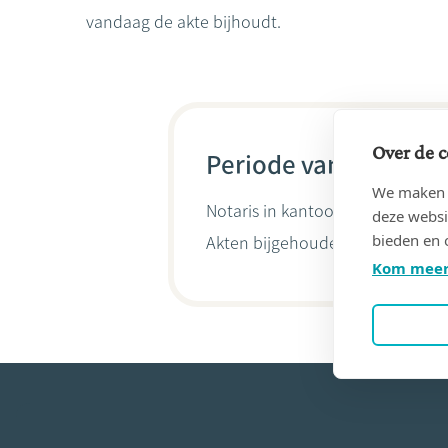
vandaag de akte bijhoudt.
Over de c
Periode van 24/12/19
We maken g
Notaris in kantoor
Vander BORGHT
deze websi
bieden en 
Akten bijgehouden door
Nicola
Kom meer