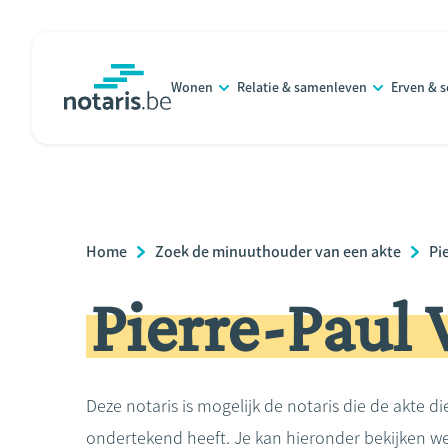
Overslaan
en
naar
Wonen
Relatie & samenleven
Erven & 
de
notaris.be
homepage
inhoud
gaan
Breadcrumb
Home
Zoek de minuuthouder van een akte
Pi
Pierre-Paul
Deze notaris is mogelijk de notaris die de akte di
ondertekend heeft. Je kan hieronder bekijken we